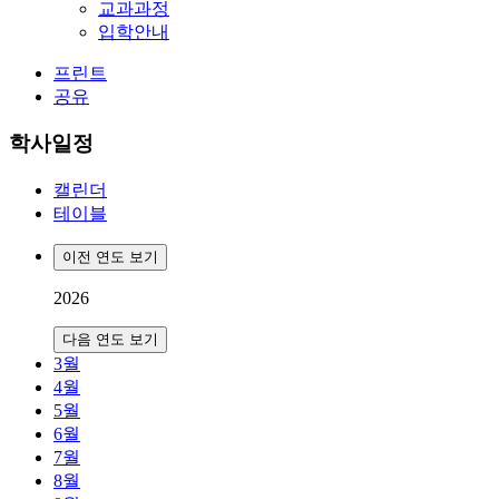
교과과정
입학안내
프린트
공유
학사일정
캘린더
테이블
이전 연도 보기
2026
다음 연도 보기
3월
4월
5월
6월
7월
8월