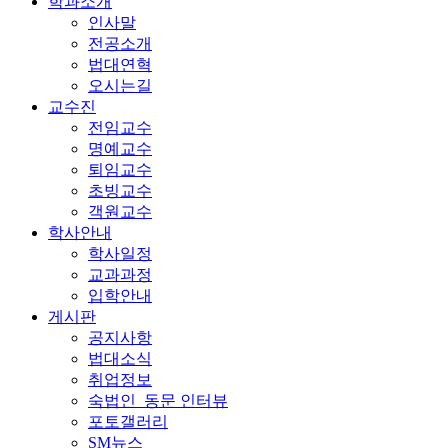
학과소개
인사말
전공소개
법대연혁
오시는길
교수진
전임교수
명예교수
퇴임교수
초빙교수
객원교수
학사안내
학사일정
교과과정
입학안내
게시판
공지사항
법대소식
취업정보
숙법인_동문 인터뷰
포토갤러리
SM뉴스