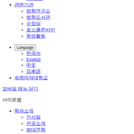
관련기관
법학연구소
법학도서관
수정당
로스쿨준비반
학생활동
Language
한국어
English
中文
日本語
숙명여자대학교
모바일 메뉴 닫기
사이트맵
학과소개
인사말
전공소개
법대연혁