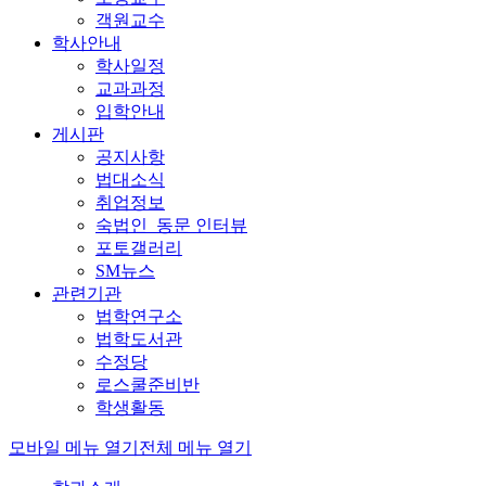
객원교수
학사안내
학사일정
교과과정
입학안내
게시판
공지사항
법대소식
취업정보
숙법인_동문 인터뷰
포토갤러리
SM뉴스
관련기관
법학연구소
법학도서관
수정당
로스쿨준비반
학생활동
모바일 메뉴 열기
전체 메뉴 열기