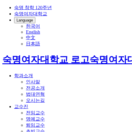
숙명 창학 120주년
숙명여자대학교
Language
한국어
English
中文
日本語
숙명여자대학교 로고
숙명여자
학과소개
인사말
전공소개
법대연혁
오시는길
교수진
전임교수
명예교수
퇴임교수
초빙교수