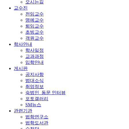
오시는길
교수진
전임교수
명예교수
퇴임교수
초빙교수
객원교수
학사안내
학사일정
교과과정
입학안내
게시판
공지사항
법대소식
취업정보
숙법인_동문 인터뷰
포토갤러리
SM뉴스
관련기관
법학연구소
법학도서관
수정당