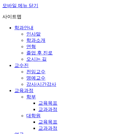
모바일 메뉴 닫기
사이트맵
학과안내
인사말
학과소개
연혁
졸업 후 진로
오시는 길
교수진
전임교수
명예교수
강사/시간강사
교육과정
학부
교육목표
교과과정
대학원
교육목표
교과과정