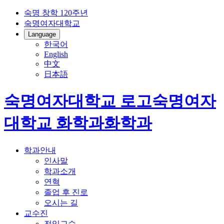
숙명 창학 120주년
숙명여자대학교
Language
한국어
English
中文
日本語
숙명여자대학교 로고
숙명여자
대학교
화학과
화학과
학과안내
인사말
학과소개
연혁
졸업 후 진로
오시는 길
교수진
전임교수