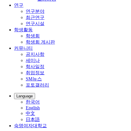
연구
연구분야
최근연구
연구시설
학생활동
학생회
학생회 게시판
커뮤니티
공지사항
세미나
학사일정
취업정보
SM뉴스
포토갤러리
Language
한국어
English
中文
日本語
숙명여자대학교