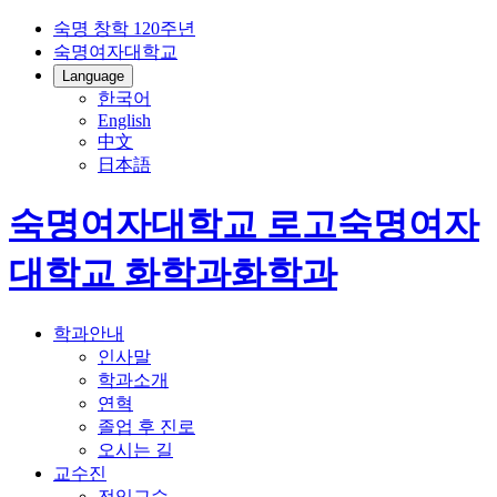
숙명 창학 120주년
숙명여자대학교
Language
한국어
English
中文
日本語
숙명여자대학교 로고
숙명여자
대학교
화학과
화학과
학과안내
인사말
학과소개
연혁
졸업 후 진로
오시는 길
교수진
전임교수