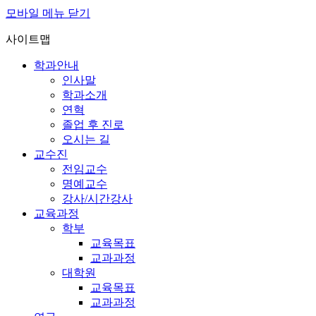
모바일 메뉴 닫기
사이트맵
학과안내
인사말
학과소개
연혁
졸업 후 진로
오시는 길
교수진
전임교수
명예교수
강사/시간강사
교육과정
학부
교육목표
교과과정
대학원
교육목표
교과과정