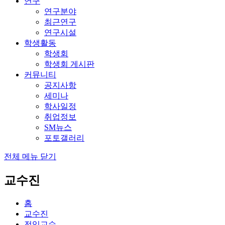
연구
연구분야
최근연구
연구시설
학생활동
학생회
학생회 게시판
커뮤니티
공지사항
세미나
학사일정
취업정보
SM뉴스
포토갤러리
전체 메뉴 닫기
교수진
홈
교수진
전임교수