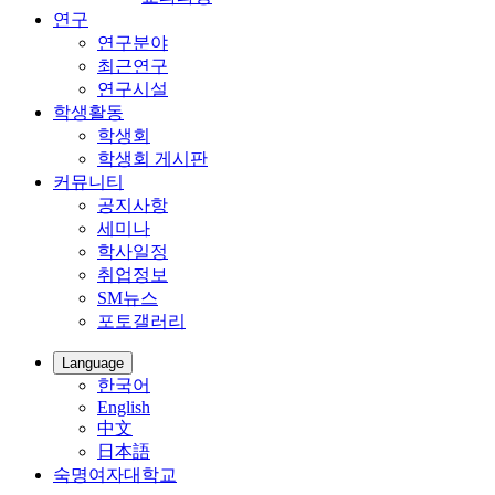
연구
연구분야
최근연구
연구시설
학생활동
학생회
학생회 게시판
커뮤니티
공지사항
세미나
학사일정
취업정보
SM뉴스
포토갤러리
Language
한국어
English
中文
日本語
숙명여자대학교