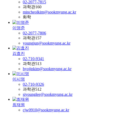
02-2077-7815
과학관160
mincheolkim@sookmyung.ac.kr
화학
이영준
02-2077-7806
과학관157
youngjun@sookmyung.ac.kr
김효진
02-710-9341
과학관513
hyojinkim@sookmyung.ac.kr
이시영
02-710-9326
과학관512
siyounglee@sookmyung.ac.kr
최재원
cjw0910@sookmyung.ac.kr