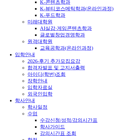
K-콘텐츠학과
K-뷰티코스메틱학과(온라인과정)
K-푸드학과
미래대학원
AI실감·게임콘텐츠학과
글로벌창업경영학과
원격대학원
교육공학과(온라인과정)
입학안내
2026-후기 추가모집요강
합격자발표 및 고지서출력
아이디(학번)조회
장학안내
입학자료실
외국인입학
학사안내
학사일정
수업
수강신청/성적/강의시간표
학사가이드
강의시간표 조회
학적