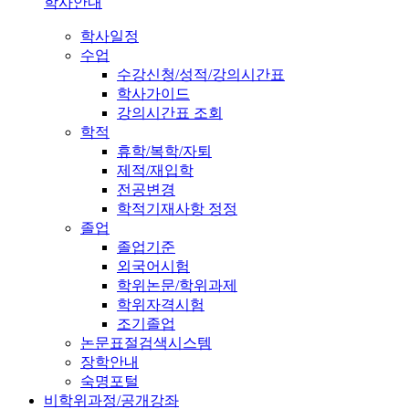
학사안내
학사일정
수업
수강신청/성적/강의시간표
학사가이드
강의시간표 조회
학적
휴학/복학/자퇴
제적/재입학
전공변경
학적기재사항 정정
졸업
졸업기준
외국어시험
학위논문/학위과제
학위자격시험
조기졸업
논문표절검색시스템
장학안내
숙명포털
비학위과정/공개강좌