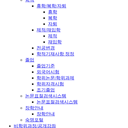
휴학/복학/자퇴
휴학
복학
자퇴
제적/재입학
제적
재입학
전공변경
학적기재사항 정정
졸업
졸업기준
외국어시험
학위논문/학위과제
학위자격시험
조기졸업
논문표절검색시스템
논문표절검색시스템
장학안내
장학안내
숙명포털
비학위과정/공개강좌