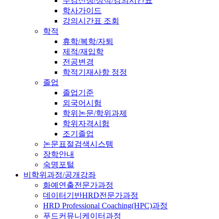
수강신청/성적/강의시간표
학사가이드
강의시간표 조회
학적
휴학/복학/자퇴
제적/재입학
전공변경
학적기재사항 정정
졸업
졸업기준
외국어시험
학위논문/학위과제
학위자격시험
조기졸업
논문표절검색시스템
장학안내
숙명포털
비학위과정/공개강좌
화예연출전문가과정
데이터기반HRD전문가과정
HRD Professional Coaching(HPC)과정
푸드커뮤니케이터과정