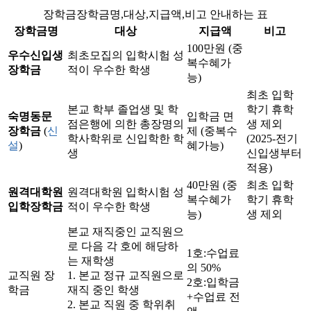
장학금
장학금명,대상,지급액,비고 안내하는 표
장학금명
대상
지급액
비고
100만원 (중
우수신입생
최초모집의 입학시험 성
복수혜가
장학금
적이 우수한 학생
능)
최초 입학
본교 학부 졸업생 및 학
학기 휴학
숙명동문
입학금 면
점은행에 의한 총장명의
생 제외
장학금
(
신
제 (중복수
학사학위로 신입학한 학
(2025-전기
설
)
혜가능)
생
신입생부터
적용)
40만원 (중
최초 입학
원격대학원
원격대학원 입학시험 성
복수혜가
학기 휴학
입학장학금
적이 우수한 학생
능)
생 제외
본교 재직중인 교직원으
로 다음 각 호에 해당하
1호:수업료
는 재학생
의 50%
교직원 장
1. 본교 정규 교직원으로
2호:입학금
학금
재직 중인 학생
+수업료 전
2. 본교 직원 중 학위취