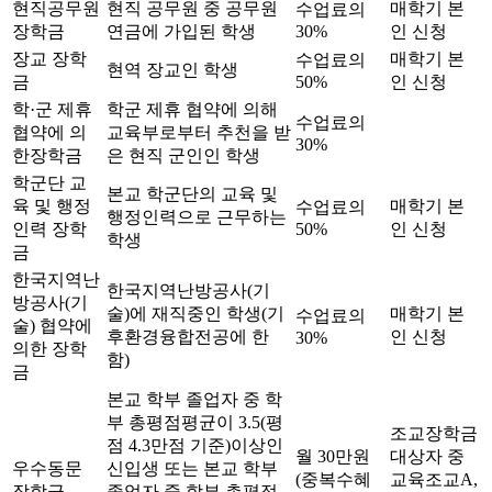
현직공무원
현직 공무원 중 공무원
매학기 본
수업료의
장학금
연금에 가입된 학생
30%
인 신청
장교 장학
매학기 본
수업료의
현역 장교인 학생
금
50%
인 신청
학·군 제휴
학군 제휴 협약에 의해
수업료의
협약에 의
교육부로부터 추천을 받
30%
한장학금
은 현직 군인인 학생
학군단 교
본교 학군단의 교육 및
육 및 행정
매학기 본
수업료의
행정인력으로 근무하는
인력 장학
50%
인 신청
학생
금
한국지역난
한국지역난방공사(기
방공사(기
술)에 재직중인 학생(기
매학기 본
수업료의
술) 협약에
후환경융합전공에 한
인 신청
30%
의한 장학
함)
금
본교 학부 졸업자 중 학
부 총평점평균이 3.5(평
조교장학금
점 4.3만점 기준)이상인
월 30만원
대상자 중
우수동문
신입생 또는 본교 학부
(중복수혜
교육조교A,
장학금
졸업자 중 학부 총평점