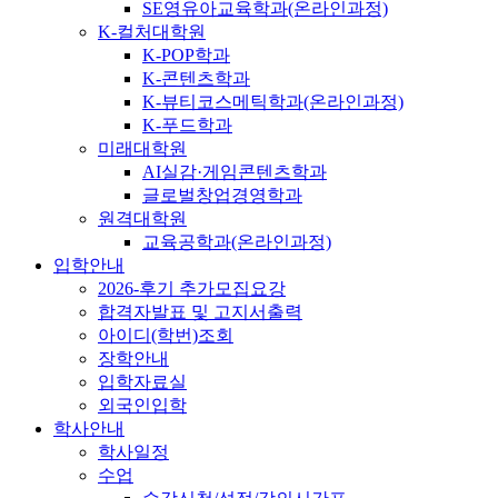
SE영유아교육학과(온라인과정)
K-컬처대학원
K-POP학과
K-콘텐츠학과
K-뷰티코스메틱학과(온라인과정)
K-푸드학과
미래대학원
AI실감·게임콘텐츠학과
글로벌창업경영학과
원격대학원
교육공학과(온라인과정)
입학안내
2026-후기 추가모집요강
합격자발표 및 고지서출력
아이디(학번)조회
장학안내
입학자료실
외국인입학
학사안내
학사일정
수업