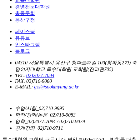
교육대학원
경영전문대학원
총동문회
용산구청
페이스북
유튜브
인스타그램
블로그
04310 서울특별시 용산구 청파로47길 100(청파동2가) 숙
명여자대학교 특수대학원 교학팀(진리관705)
TEL.
02)2077-7094
FAX. 02)710-9080
E-MAIL:
gss@sookmyung.ac.kr
수업/시험_02)710-9995
학적/장학/논문_02)710-9083
입학_02)2077-7094 / 02)710-9079
공개강좌_02)710-9711
특수대학원 교학팀 근무시간: 평일 09:00~17:30 | 방학중 단축