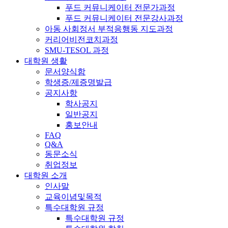
푸드 커뮤니케이터 전문가과정
푸드 커뮤니케이터 전문강사과정
아동 사회정서 부적응행동 지도과정
커리어비전코치과정
SMU-TESOL 과정
대학원 생활
문서양식함
학생증/제증명발급
공지사항
학사공지
일반공지
홍보안내
FAQ
Q&A
동문소식
취업정보
대학원 소개
인사말
교육이념및목적
특수대학원 규정
특수대학원 규정