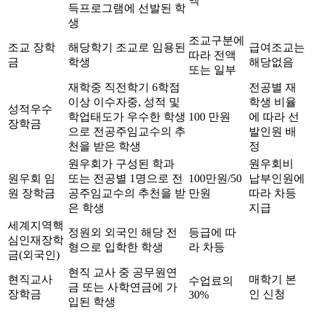
액
득프로그램에 선발된 학
생
조교구분에
조교 장학
해당학기 조교로 임용된
급여조교는
따라 전액
금
학생
해당없음
또는 일부
재학중 직전학기 6학점
전공별 재
이상 이수자중, 성적 및
학생 비율
성적우수
학업태도가 우수한 학생
100 만원
에 따라 선
장학금
으로 전공주임교수의 추
발인원 배
천을 받은 학생
정
원우회가 구성된 학과
원우회비
원우회 임
또는 전공별 1명으로 전
100만원/50
납부인원에
원 장학금
공주임교수의 추천을 받
만원
따라 차등
은 학생
지급
세계지역핵
정원외 외국인 해당 전
등급에 따
심인재장학
형으로 입학한 학생
라 차등
금(외국인)
현직 교사 중 공무원연
현직교사
매학기 본
수업료의
금 또는 사학연금에 가
장학금
인 신청
30%
입된 학생