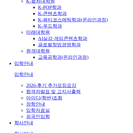
K-컬처대학원
K-POP학과
K-콘텐츠학과
K-뷰티코스메틱학과(온라인과정)
K-푸드학과
미래대학원
AI실감·게임콘텐츠학과
글로벌창업경영학과
원격대학원
교육공학과(온라인과정)
입학안내
입학안내
2026-후기 추가모집요강
합격자발표 및 고지서출력
아이디(학번)조회
장학안내
입학자료실
외국인입학
학사안내