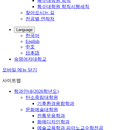
특수대학원 학칙
특수대학원 학칙시행세칙
찾아오시는 길
전공별 연락처
Language
한국어
English
中文
日本語
숙명여자대학교
모바일 메뉴 닫기
사이트맵
학과안내(2026학년도)
탄소중립대학원
기후환경융합학과
문화예술대학원
전통무용학과
화예디자인학과
예술교육학과 피아노교수학전공