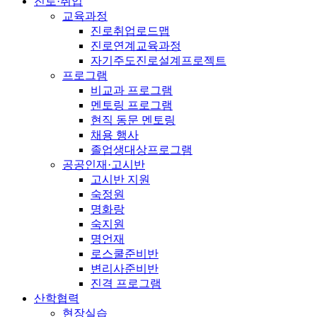
진로·취업
교육과정
진로취업로드맵
진로연계교육과정
자기주도진로설계프로젝트
프로그램
비교과 프로그램
멘토링 프로그램
현직 동문 멘토링
채용 행사
졸업생대상프로그램
공공인재·고시반
고시반 지원
숙정원
명화랑
숙지원
명언재
로스쿨준비반
변리사준비반
진격 프로그램
산학협력
현장실습