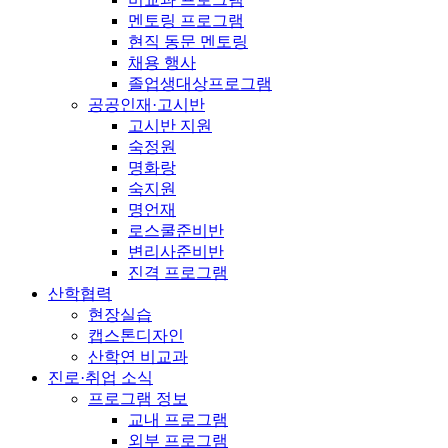
멘토링 프로그램
현직 동문 멘토링
채용 행사
졸업생대상프로그램
공공인재·고시반
고시반 지원
숙정원
명화랑
숙지원
명언재
로스쿨준비반
변리사준비반
진격 프로그램
산학협력
현장실습
캡스톤디자인
산학연 비교과
진로·취업 소식
프로그램 정보
교내 프로그램
외부 프로그램