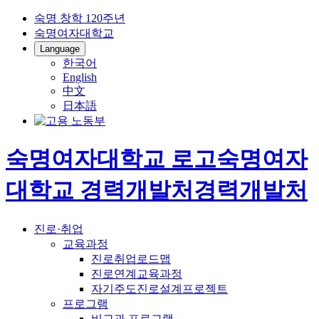
숙명 창학 120주년
숙명여자대학교
Language
한국어
English
中文
日本語
숙명여자대학교 로고
숙명여자
대학교
경력개발처
경력개발처
진로·취업
교육과정
진로취업로드맵
진로연계교육과정
자기주도진로설계프로젝트
프로그램
비교과 프로그램