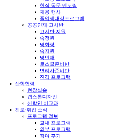
현직 동문 멘토링
채용 행사
졸업생대상프로그램
공공인재·고시반
고시반 지원
숙정원
명화랑
숙지원
명언재
로스쿨준비반
변리사준비반
진격 프로그램
산학협력
현장실습
캡스톤디자인
산학연 비교과
진로·취업 소식
프로그램 정보
교내 프로그램
외부 프로그램
참여 후기